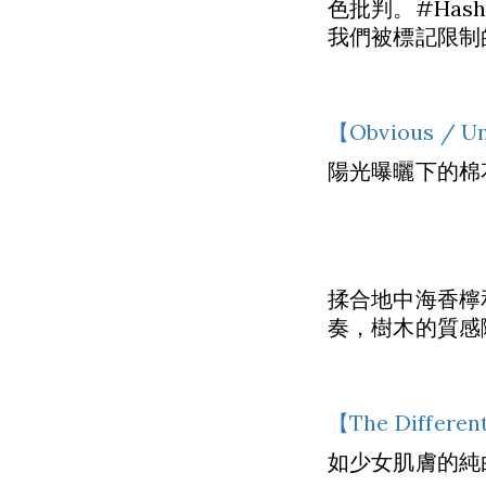
色批判。#Ha
我們被標記限制
【Obvious /
陽光曝曬下的棉
揉合地中海香檸
奏，樹木的質感
【The Differe
如少女肌膚的純