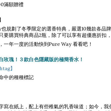
00滿額贈禮
】
 Way也規劃了冬季限定的選香特典，嚴選10幾款各
只要購買特典商品2瓶，除了可以享有超優惠折扣
一年一度的活動快到Pure Way 看看吧！
白玫瑰！３款白色隱藏版的極簡香水！
shtag】
命中的種種標記
字寫在紙上，配上有些稚氣的乳香味道；如今，我