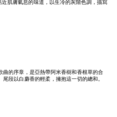
致貼近肌膚氣息的味道，以生冷的灰階色調，描寫
歌曲的序章，是亞熱帶阿米香樹和香根草的合
。尾段以白麝香的輕柔，擁抱這一切的總和。