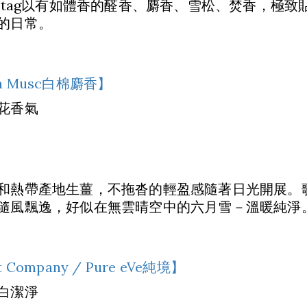
shtag以有如體香的醛香、麝香、雪松、焚香，極
的日常。
 Un Musc白棉麝香】
花香氣
和熱帶產地生薑，不拖沓的輕盈感隨著日光開展。
隨風飄逸，好似在無雲晴空中的六月雪－溫暖純淨
nt Company / Pure eVe純境】
白潔淨