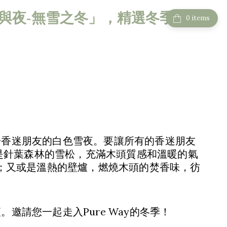
「雪與夜-無雪之冬」，精選冬季香水
items
屬於香迷朋友的白色雪夜。要讓所有的香迷朋友
是針葉森林的雪松，充滿木頭質感和溫暖的氣
；又或是溫熱的壁爐，燃燒木頭的焚香味，彷
。邀請您一起走入Pure Way的冬季！