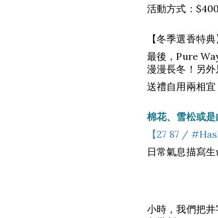
活動方式：$40
【冬季選香特典
最後，Pure
漫漫長冬！另外
送禮自用兩相宜，
棉花、雪松或是
【27 87 / #Ha
日常氣息描寫生
小時，我們把井