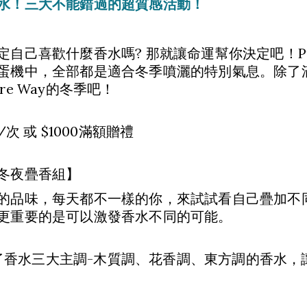
水！三大不能錯過的超質感活動！
定自己喜歡什麼香水嗎? 那就讓命運幫你決定吧！Pu
蛋機中，全部都是適合冬季噴灑的特別氣息。除了
re Way的冬季吧！
/次 或 $1000滿額贈禮
冬夜疊香組】
的品味，每天都不一樣的你，來試試看自己疊加不
更重要的是可以激發香水不同的可能。
y匯集了香水三大主調-木質調、花香調、東方調的香