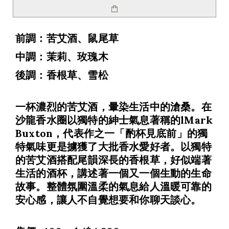
前調：苦艾酒、鼠尾草
中調：茉莉、玫瑰木
後調：香根草、雪松
一杯濃烈的苦艾酒，暈染生活中的滄桑。在
沙龍香水圈以獨特的紳士氣息著稱的lMark
Buxton，代表作之一「酌杯見底前」的獨
特氣味更是擄獲了大批香水愛好者。以獨特
的苦艾酒搭配尾韻深長的香根草，好似端著
生活的酒杯，講述著一個又一個生動的生命
故事。整體氛圍溫柔的氣息給人溫暖可靠的
安心感，讓人不自覺想要和你聊天談心。