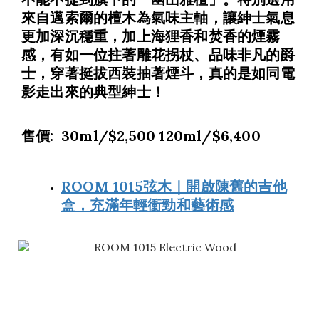
來自邁索爾的檀木為氣味主軸，讓紳士氣息
更加深沉穩重，加上海狸香和焚香的煙霧
感，有如一位拄著雕花拐杖、品味非凡的爵
士，穿著挺拔西裝抽著煙斗，真的是如同電
影走出來的典型紳士！
售價: 30ml/$2,500 120ml/$6,400
ROOM 1015弦木｜開啟陳舊的吉他
盒，充滿年輕衝勁和藝術感