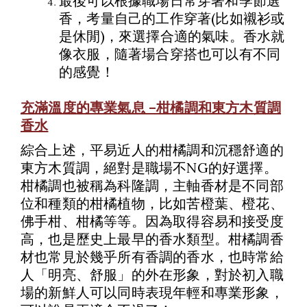
最後可以根據職場日常穿著和季節選
香，考量自己的工作穿著(比如襯衫或
是休閒)，來選擇合適的氣味。香水就
像衣服，隨著場合穿搭也可以有不同
的感覺！
充滿溫度的專業氣息 –柑橘調和東方木質調
香水
綜合上述，平易近人的柑橘調和沉穩舒適的
東方木質調，絕對是職場不NG的好選擇。
柑橘調也被稱為科隆調，主軸香材是不同部
位和種類的柑橘植物，比如苦橙葉、橙花、
佛手柑、柑橘等等。因為取得容易和接受度
高，也是歷史上最早的香水類型。柑橘調香
材也常見於幾乎所有香調的香水，也時常給
人「明亮、舒服」的外在形象，對於初入職
場的新鮮人可以同時表現年輕和專業形象，