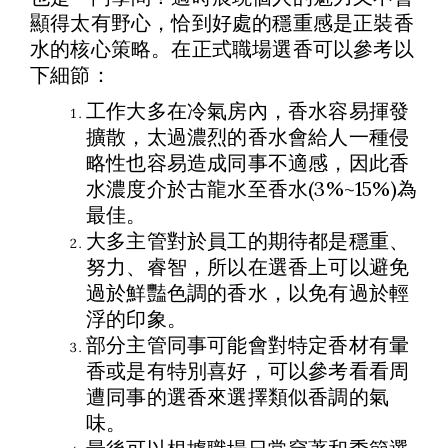
顯得太有野心，恰到好處的穩重感是正裝香
水的核心策略。在正式職場選香可以參考以
下細節：
工作大多在冷氣房內，香水容易揮發
擴散，太過濃烈的香水會給人一種侵
略性也容易造成同事不適感，因此香
水濃度介於古龍水至香水(3%~15%)為
最佳。
大多主管對於員工的期待都是穩重、
努力、睿智，所以在選香上可以避免
過於鮮豔色調的香水，以免有過於輕
浮的印象。
部分主管同事可能會對特定香材有暈
香或是有特別喜好，可以參考看看周
遭同事的選香來選擇類似香調的氣
味。