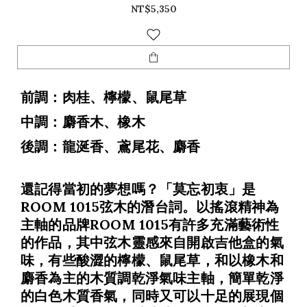
NT$5,350
前調：肉桂、檸檬、鼠尾草
中調：麝香木、橡木
後調：龍涎香、鳶尾花、麝香
還記得當初的夢想嗎？「莫忘初衷」是
ROOM 1015弦木的潛台詞。以搖滾精神為
主軸的品牌ROOM 1015有許多充滿藝術性
的作品，其中弦木靈感來自開啟吉他盒的氣
味，有些酸澀的檸檬、鼠尾草，和以橡木和
麝香為主的木質調乾淨氣味主軸，簡單乾淨
的白色木質香氣，同時又可以十足的展現個