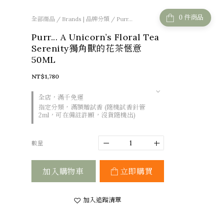
件商品
全部商品
/
Brands | 品牌分類
/
Purr...
Purr... A Unicorn’s Floral Tea
Serenity獨角獸的花茶愜意
50ML
NT$1,780
全店，滿千免運
指定分類，滿額贈試香 (隨機試香針管
2ml，可在備註許願，沒貨隨機出)
數量
加入購物車
立即購買
加入追蹤清單