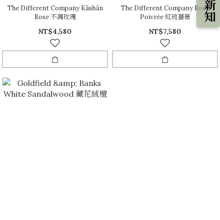
The Different Company Kâshân
The Different Company Rose
Rose 不凋玫瑰
Poivrée 紅琉薔薇
NT$4,580
NT$7,580