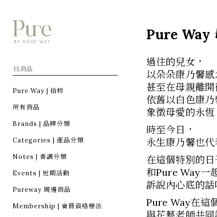
Pure W
過往的兒女，
以朵朵康乃馨感
甚至在母親離開
Pure Way | 拾粹
依舊以白色康乃
所有商品
象徵母愛的永恆
Brands | 品牌分類
時至今日，
Categories | 產品分類
永生康乃馨也代
Notes | 香調分類
在這個特別的日
和Pure Wa
Events | 近期活動
訴說內心底的話
Pureway 周邊商品
Pure Way在
Membership | 會員資格辦法
與花藝老師共同