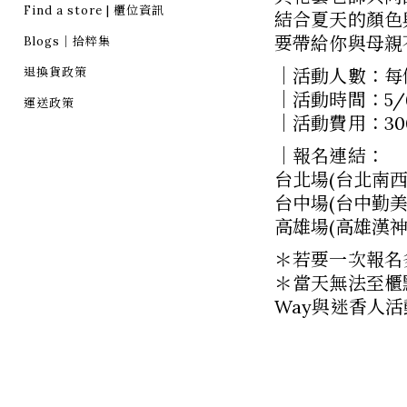
Find a store | 櫃位資訊
結合夏天的顏色
要帶給你與母親
Blogs｜拾粹集
退換貨政策
｜活動人數：每
｜活動時間：5/6(一
運送政策
｜活動費用：3
｜報名連結：
台北場(台北南西
台中場(台中勤美
高雄場(高雄漢神
＊若要一次報名
＊當天無法至櫃
Way與迷香人