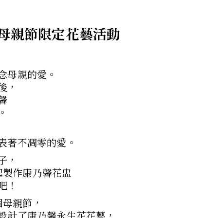
ay 母親節限定花藝活動
念母親的愛。
後，
馨
。
表著不凋零的愛。
子，
y一起製作康乃馨花盅
吧！
這個母親節，
設計了康乃馨永生花花藝，