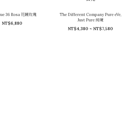
lue 36 Rosa 花鏡玫瑰
The Different Company Pure eVe,
Just Pure 純境
NT$6,880
NT$4,380 ~ NT$7,580