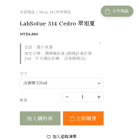
件商品
全部商品
/
Shop All | 所有商品
LabSolue 314 Cedro 翠旭夏
NT$6,880
全店，滿千免運
指定分類，滿額贈試香 (隨機試香針管
2ml，可在備註許願，沒貨隨機出)
尺寸
數量
加入購物車
立即購買
加入追蹤清單