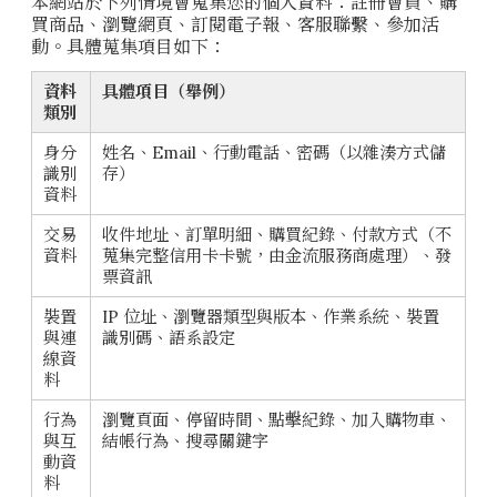
本網站於下列情境會蒐集您的個人資料：註冊會員、購
買商品、瀏覽網頁、訂閱電子報、客服聯繫、參加活
動。具體蒐集項目如下：
資料
具體項目（舉例）
類別
身分
姓名、Email、行動電話、密碼（以雜湊方式儲
識別
存）
資料
交易
收件地址、訂單明細、購買紀錄、付款方式（不
資料
蒐集完整信用卡卡號，由金流服務商處理）、發
票資訊
裝置
IP 位址、瀏覽器類型與版本、作業系統、裝置
與連
識別碼、語系設定
線資
料
行為
瀏覽頁面、停留時間、點擊紀錄、加入購物車、
與互
結帳行為、搜尋關鍵字
動資
料