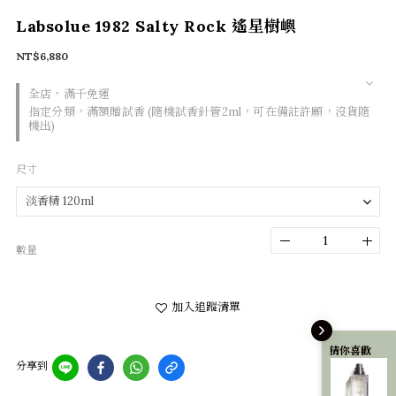
Labsolue 1982 Salty Rock 遙星樹嶼
NT$6,880
全店，滿千免運
指定分類，滿額贈試香 (隨機試香針管2ml，可在備註許願，沒貨隨
機出)
尺寸
數量
加入追蹤清單
猜你喜歡
分享到