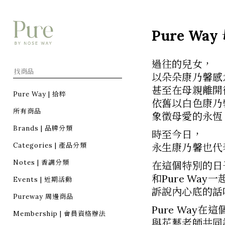
Pure W
過往的兒女，
以朵朵康乃馨感
甚至在母親離開
Pure Way | 拾粹
依舊以白色康乃
所有商品
象徵母愛的永恆
Brands | 品牌分類
時至今日，
Categories | 產品分類
永生康乃馨也代
Notes | 香調分類
在這個特別的日
和Pure Wa
Events | 近期活動
訴說內心底的話
Pureway 周邊商品
Pure Way在
Membership | 會員資格辦法
與花藝老師共同