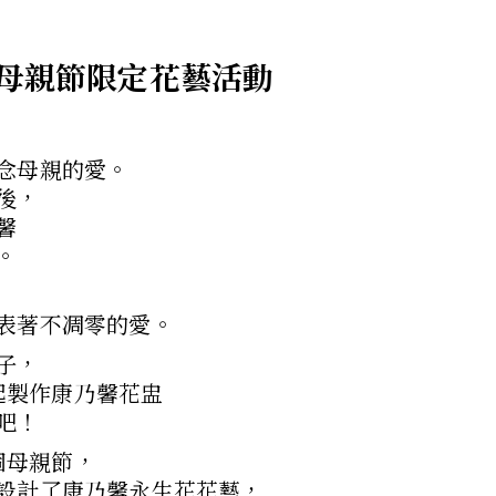
ay 母親節限定花藝活動
念母親的愛。
後，
馨
。
表著不凋零的愛。
子，
y一起製作康乃馨花盅
吧！
這個母親節，
設計了康乃馨永生花花藝，