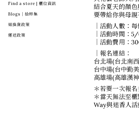
Find a store | 櫃位資訊
結合夏天的顏色
要帶給你與母親
Blogs｜拾粹集
退換貨政策
｜活動人數：每
｜活動時間：5/6(一
運送政策
｜活動費用：3
｜報名連結：
台北場(台北南西
台中場(台中勤美
高雄場(高雄漢神
＊若要一次報名
＊當天無法至櫃
Way與迷香人