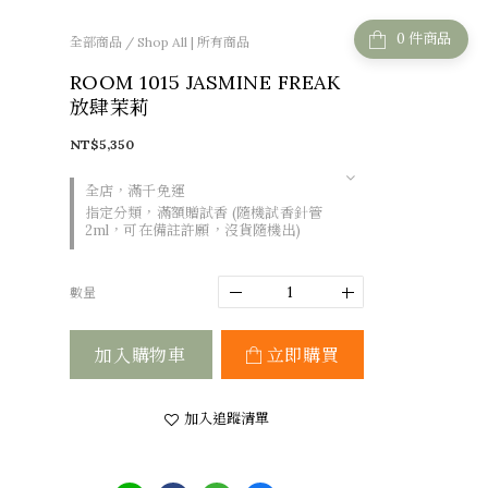
件商品
全部商品
/
Shop All | 所有商品
ROOM 1015 JASMINE FREAK
放肆茉莉
NT$5,350
全店，滿千免運
指定分類，滿額贈試香 (隨機試香針管
2ml，可在備註許願，沒貨隨機出)
數量
加入購物車
立即購買
加入追蹤清單