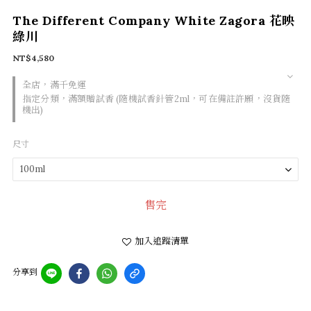
The Different Company White Zagora 花映
綠川
NT$4,580
全店，滿千免運
指定分類，滿額贈試香 (隨機試香針管2ml，可在備註許願，沒貨隨
機出)
尺寸
售完
加入追蹤清單
分享到