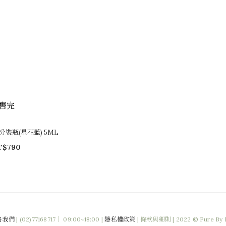
售完
皮分裝瓶(星花藍) 5ML
T$790
絡我們
|
(02)77168717｜ 09:00~18:00 |
隱私權政策
|
條款與細則
| 2022 © Pure