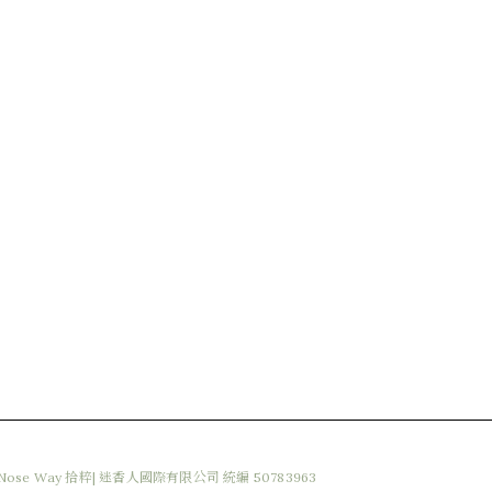
 By Nose Way 拾粹| 迷香人國際有限公司 統編 50783963