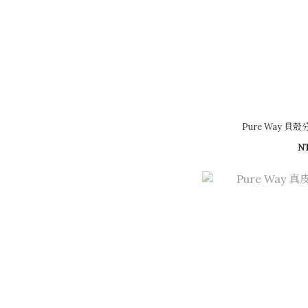
Pure Way 貝
N