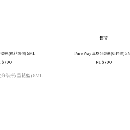
售完
殼分裝瓶(穗花來信) 5ML
Pure Way 真皮分裝瓶(拾粹綠) 5
T$790
NT$790