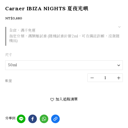
Carner IBIZA NIGHTS 夏夜光嶼
NT$3,680
全店，滿千免運
指定分類，滿額贈試香 (隨機試香針管2ml，可在備註許願，沒貨隨
機出)
尺寸
數量
加入追蹤清單
分享到