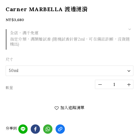
Carner MARBELLA 渡邊漣漪
NT$3,680
全店，滿千免運
指定分類，滿額贈試香 (隨機試香針管2ml，可在備註許願，沒貨隨
機出)
尺寸
數量
加入追蹤清單
分享到