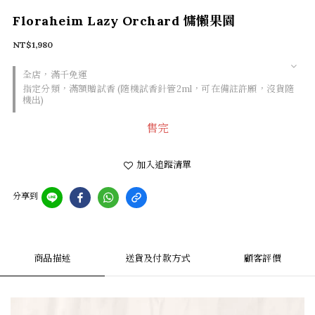
Floraheim Lazy Orchard 慵懶果園
NT$1,980
全店，滿千免運
指定分類，滿額贈試香 (隨機試香針管2ml，可在備註許願，沒貨隨
機出)
售完
加入追蹤清單
分享到
商品描述
送貨及付款方式
顧客評價