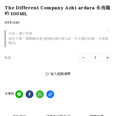
The Different Company Azhi ardara 永夜龍
吟 100ML
NT$7,580
全店，滿千免運
指定分類，滿額贈試香 (隨機試香針管2ml，可在備註許願，沒貨隨
機出)
數量
加入追蹤清單
分享到